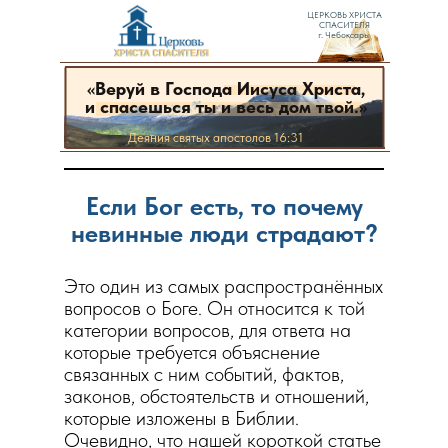
ЦЕРКОВЬ ХРИСТА
СПАСИТЕЛЯ
г. Чебоксары
«
Веруй в Господа Иисуса Христа,
и спасешься ты и весь дом твой.»
Деяния святых апостолов 16:31
Если Бог есть, то почему
невинные люди страдают?
«
Веруй в Господа Иисуса Христа,
и спасешься ты и весь дом твой.»
Это один из самых распространённых
вопросов о Боге. Он относится к той
категории вопросов, для ответа на
которые требуется объяснение
связанных с ним событий, фактов,
законов, обстоятельств и отношений,
которые изложены в Библии.
Очевидно, что нашей короткой статье