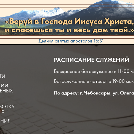
«
«
Веруй в Господа Иисуса Христа,
Веруй в Господа Иисуса Христа,
и спасешься ты и весь дом твой.»
и спасешься ты и весь дом твой.»
Деяния святых апостолов 16:31
РАСПИСАНИЕ СЛУЖЕНИЙ
Воскресное богослужение в 11-00 м
ТИ
Богослужение в четверг в 19-00 мск
НИИ
ЬНЫХ
По адресу: г. Чебоксары, ул. Олега
БОТКУ
ЫХ
АНИЯ