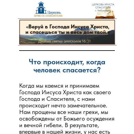
ЦЕРКОВЬ ХРИСТА
СПАСИТЕЛЯ
г. Чебоксары
«
Веруй в Господа Иисуса Христа,
и спасешься ты и весь дом твой.»
Деяния святых апостолов 16:31
Что происходит, когда
человек спасается?
«
Веруй в Господа Иисуса Христа,
и спасешься ты и весь дом твой.»
Когда мы каемся и принимаем
Господа Иисуса Христа как своего
Господа и Спасителя, с нами
происходит нечто замечательное.
Нам прощены все наши грехи, мы
освобождены от Божьего осуждения
и вечной гибели. В результате,
впервые в нашей жизни, у нас есть